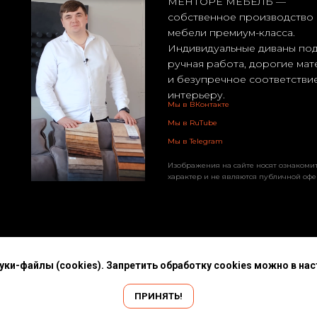
МЕНТОРЕ МЕБЕЛЬ —
собственное производство 
мебели премиум-класса.
Индивидуальные диваны под 
ручная работа, дорогие ма
и безупречное соответстви
интерьеру.
Мы в ВКонтакте
Мы в RuTube
Мы в Telegram
Изображения на сайте носят ознакоми
характер и не являются публичной офе
ки-файлы (cookies). Запретить обработку cookies можно в нас
ПРИНЯТЬ!