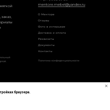
mentore.mebel@yandex.ru
мягкой
О Менторе
заказ,
Отзывы
териалы
Фото в интерьере
е
Доставка и оплата
Реквизиты
Документы
Контакты
тельный
Политика конфиденциальности
ртой.
Вернуться наверх
тройках браузера.