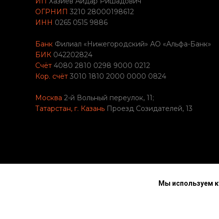
ИП
Хазиев Айдар Ришадович
ОГРНИП
3210 28000198612
ИНН
0265 0515 9886
Банк
Филиал «Нижегородский» АО «Альфа-Банк»
БИК
042202824
Счёт
4080 2810 0298 9000 0212
Кор. счёт
3010 1810 2000 0000 0824
Москва
2-й Вольный переулок, 11;
Татарстан, г. Казань
Проезд Созидателей, 13
© 2014-2026 MENTORE
Мы используем ку