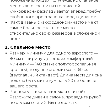
положениях (отдых полулежа), но спальное
место часто состоит из трех частей.
«Аккордеон» раскладывается вперед, требуя
свободного пространства перед диваном.
Факт: диваны с «аккордеоном» часто имеют
самое большое спальное место
относительно своих размеров в сложенном
виде.
2. Спальное место
Размер: минимум для одного взрослого —
80 см в ширину. Для двоих комфортный
минимум — 140 см (как полутороспальная
ПОЛНЫЙ ЦИКЛ
кровать), но лучше стремиться к 160 см
ПРОИЗВОДСТВА
(двуспальный стандарт). Длина места для сна
КАЧЕСТВО НА КАЖДОМ ЭТА
должна быть минимум на 15-20 см больше
О КОМПАНИИ
вашего роста.
Мы контролируем каждый этап: от
Ровность — тест «ладонью и спиной».
разработки конструкции и подбора
Разложите диван в салоне, проведите рукой
материалов до финальной сборки в 
по стыкам секций. Вы не должны
доме.