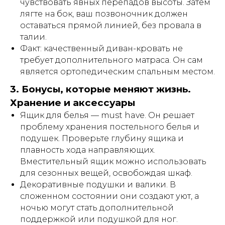
чувствовать явных перепадов высоты. Затем
лягте на бок, ваш позвоночник должен
оставаться прямой линией, без провала в
талии.
Факт: качественный диван-кровать не
требует дополнительного матраса. Он сам
является ортопедическим спальным местом.
МЕНТОРЕ МЕБЕЛЬ — собственное производство
мягкой мебели премиум-класса. Индивидуальные
3. Бонусы, которые меняют жизнь.
диваны под заказ, ручная работа, дорогие
материалы и безупречное соответствие интерьеру.
Хранение и аксессуары
Изображения на сайте носят ознакомительный
Ящик для белья — must have. Он решает
характер и не являются публичной офертой.
проблему хранения постельного белья и
О Менторе
подушек. Проверьте глубину ящика и
Отзывы
плавность хода направляющих.
Фото в интерьере
Вместительный ящик можно использовать
Доставка и оплата
для сезонных вещей, освобождая шкаф.
Реквизиты
Декоративные подушки и валики. В
Документы
сложенном состоянии они создают уют, а
Контакты
ночью могут стать дополнительной
Мы в ВКонтакте
поддержкой или подушкой для ног.