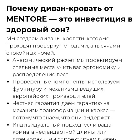
Мы в RuTube
Почему диван-кровать от
Мы в Telegram
MENTORE — это инвестиция в
здоровый сон?
КОНТАКТЫ
+7 (917) 382 39 20
Мы создаем диваны-кровати, которые
mentore.mebel@yandex.ru
проходят проверку не годами, а тысячами
Политика конфиденциальности
спокойных ночей:
Анатомический расчет: мы проектируем
спальные места, учитывая эргономику и
ИП
Хазиев Айдар Ришадович
распределение веса.
ОГРНИП
3210 28000198612
ИНН
0265 0515 9886
Проверенные компоненты: используем
фурнитуру и механизмы ведущих
Банк
Филиал «Нижегородский» АО «Альфа-Банк»
европейских производителей.
БИК
042202824
Честная гарантия: даем гарантию на
Счёт
4080 2810 0298 9000 0212
Кор. счёт
3010 1810 2000 0000 0824
механизм трансформации и каркас —
потому что знаем, что они выдержат.
Москва
2-й Вольный переулок, 11;
Индивидуальный подход: если ваша
Татарстан, г. Казань
Проезд Созидателей, 13
комната нестандартной длины или
планировки, мы спроектируем диван-