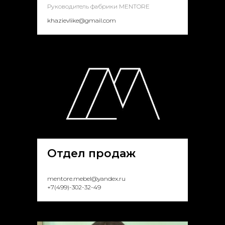
Руководитель фабрики MENTORE
khazievlike@gmail.com
Отдел продаж
mentore.mebel@yandex.ru
+7(499)-302-32-49